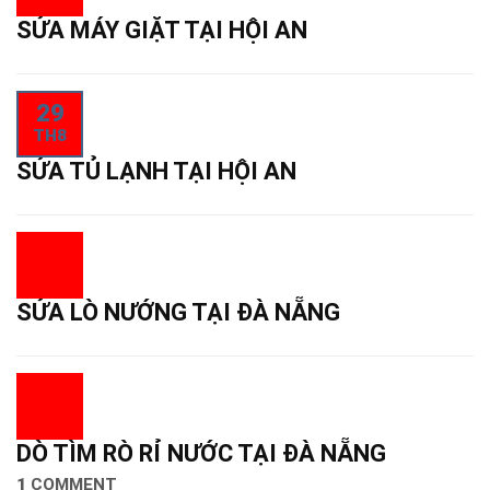
SỬA MÁY GIẶT TẠI HỘI AN
29
TH8
SỬA TỦ LẠNH TẠI HỘI AN
SỬA LÒ NƯỚNG TẠI ĐÀ NẴNG
DÒ TÌM RÒ RỈ NƯỚC TẠI ĐÀ NẴNG
1
COMMENT