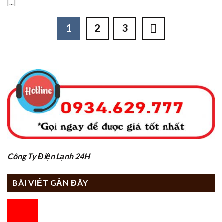
[...]
1
2
3
Công Ty Điện Lạnh 24H
BÀI VIẾT GẦN ĐÂY